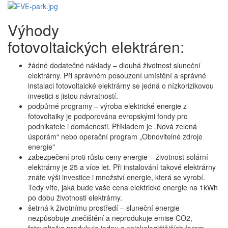
Výhody
fotovoltaických elektráren:
žádné dodatečné náklady – dlouhá životnost sluneční
elektrárny. Při správném posouzení umístění a správné
instalaci fotovoltaické elektrárny se jedná o nízkorizikovou
investici s jistou návratností.
podpůrné programy – výroba elektrické energie z
fotovoltaiky je podporována evropskými fondy pro
podnikatele i domácnosti. Příkladem je „Nová zelená
úsporám“ nebo operační program „Obnovitelné zdroje
energie"
zabezpečení proti růstu ceny energie – životnost solární
elektrárny je 25 a více let. Při instalování takové elektrárny
znáte výši investice i množství energie, která se vyrobí.
Tedy víte, jaká bude vaše cena elektrické energie na 1kWh
po dobu životnosti elektrárny.
šetrná k životnímu prostředí – sluneční energie
nezpůsobuje znečištění a neprodukuje emise CO2,
fotovoltaika produkuje jednu z nejekologičtějších forem