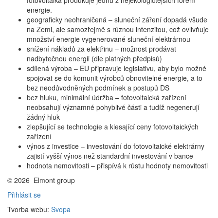
energie.
geograficky neohraničená – sluneční záření dopadá všude
na Zemi, ale samozřejmě s různou intenzitou, což ovlivňuje
množství energie vygenerované sluneční elektrárnou
snížení nákladů za elektřinu – možnost prodávat
nadbytečnou energii (dle platných předpisů)
sdílená výroba – EU připravuje legislativu, aby bylo možné
spojovat se do komunit výrobců obnovitelné energie, a to
bez neodůvodněných podmínek a postupů DS
bez hluku, minimální údržba – fotovoltaická zařízení
neobsahují významné pohyblivé části a tudíž negenerují
žádný hluk
zlepšující se technologie a klesající ceny fotovoltaických
zařízení
výnos z investice – investování do fotovoltaické elektrárny
zajistí vyšší výnos než standardní investování v bance
hodnota nemovitosti – přispívá k růstu hodnoty nemovitosti
© 2026
Elmont group
Přihlásit se
Tvorba webu:
Svopa